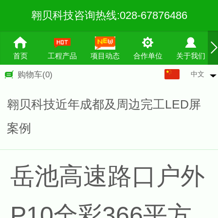
翱贝科技咨询热线:028-67876486
首页
工程产品
项目动态
合作单位
关于我们
中文
购物车
(0)
中文
English
翱贝科技近年成都及周边完工LED屏
繁体
案例
岳池高速路口户外
P10全彩366平方