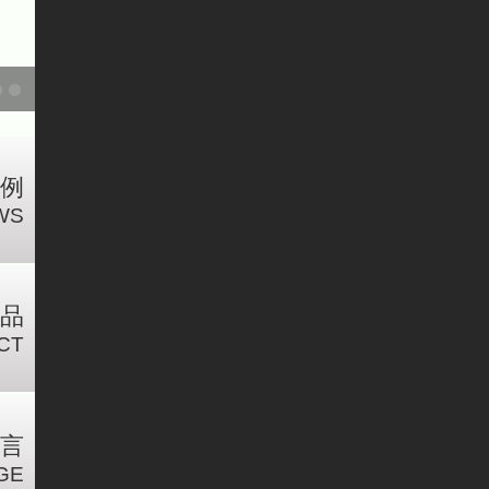
例
WS
品
CT
言
GE