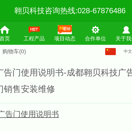
翱贝科技咨询热线:028-67876486
首页
工程产品
项目动态
合作单位
关于我
购物车
(0)
中文
中文
English
广告门使用说明书-成都翱贝科技广
繁体
门销售安装维修
广告门使用说明书