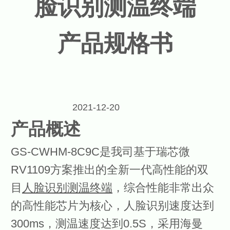
脸识别
测温
终端
产品
规格
书
2
02
1
-12-
20
产品概述
GS-CWHM-8C9C
是
我司基于瑞芯微
R
V1109
方案推出的全新一代
高性能
的双
目
人脸识别
测温终端
，
综合性能非常出众
的高性能芯片为核心，
人脸识别速度达到
3
00ms
，测温速度达到0
.5S
，采用海曼