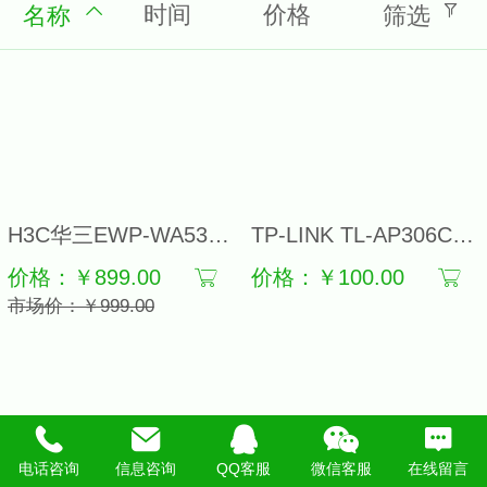
时间
价格
名称
筛选
H3C华三EWP-WA5320-C-FIT室内放装型双频智能企业wifi无线接入点 无线AP
TP-LINK TL-AP306C-PoE 吸顶式无线AP 企业酒店商场家用WiFi无缝覆盖 POE网线供电 300M吊顶式无线WiFi路由器
价格：￥899.00
价格：￥100.00
市场价：￥999.00
电话咨询
信息咨询
QQ客服
微信客服
在线留言