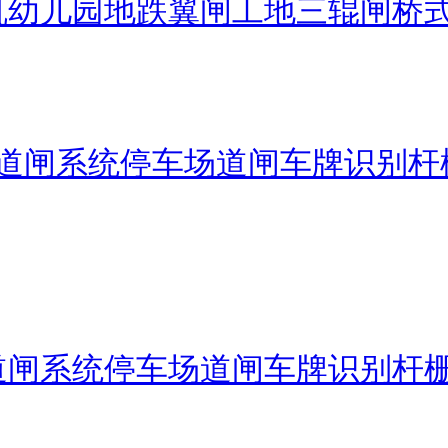
机幼儿园地跌翼闸工地三辊闸桥
道闸系统停车场道闸车牌识别杆