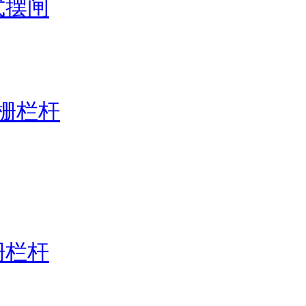
式摆闸
栅栏杆