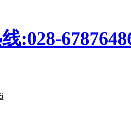
28-6787648
6