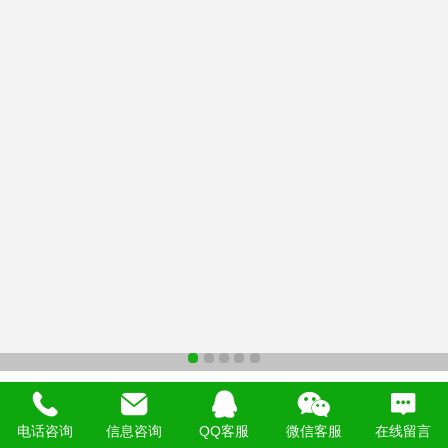
食堂消费机刷卡机全套打卡机食堂一卡通饭堂收费
智能系统个人食堂售饭机小型食堂饭卡机IC卡售饭
电话咨询
信息咨询
QQ客服
微信客服
在线留言