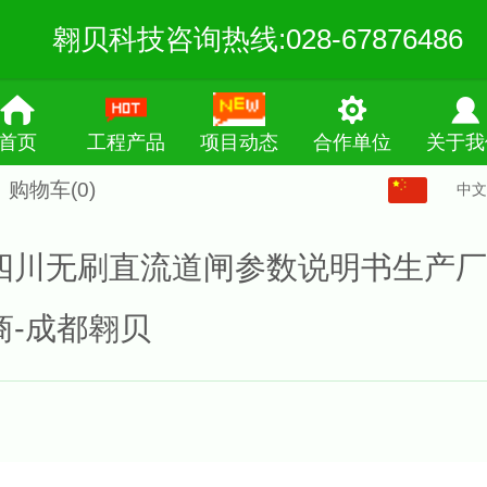
翱贝科技咨询热线:028-67876486
首页
工程产品
项目动态
合作单位
关于我
购物车
(0)
中文
中文
English
四川无刷直流道闸参数说明书生产厂
繁体
商-成都翱贝