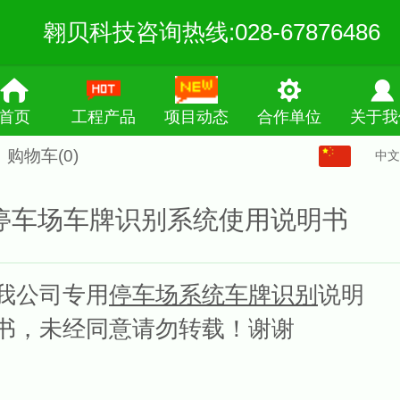
翱贝科技咨询热线:028-67876486
首页
工程产品
项目动态
合作单位
关于我
购物车
(0)
中文
中文
English
停车场车牌识别系统使用说明书
繁体
我
公司专用
停车场系统车牌识别
说明
书，未经同意请勿转载！谢谢