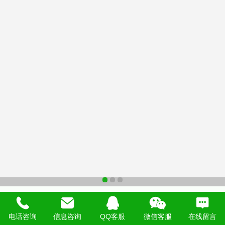
【全新升级海思芯片智能电子猫眼监控摄像头可视
门铃防盗家用门镜
电话咨询
信息咨询
QQ客服
微信客服
在线留言