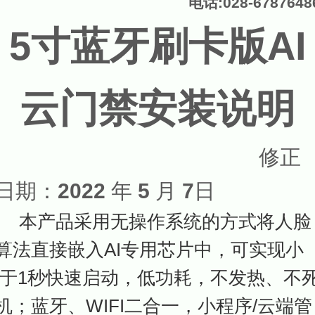
电话:028-6787648
5寸蓝牙刷卡版AI
云门禁安装说明
修正
日期：
202
2
年
5
月
7
日
本产品采用无操作系统的方式将人脸
算法直接嵌入
AI
专用芯片中，可实现小
于
1
秒快速启动，低功耗，不发热、不
机；蓝牙、
WIFI
二合一，小程序
/
云端
管