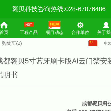
翱贝科技咨询热线:028-67876486
首页
工程产品
项目动态
合作单位
关于我
购物车
(0)
中文
中文
English
成都翱贝5寸蓝牙刷卡版AI云门禁安
繁体
说明书
成都翱贝科