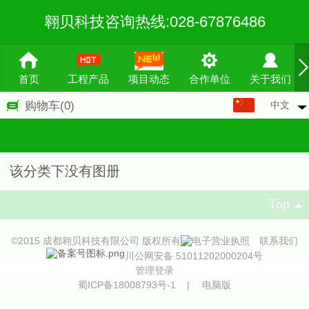
翱贝科技咨询热线:028-67876486
首页
工程产品
项目动态
合作单位
关于我们
中文
购物车
(0)
中文
English
繁体
该分类下没有图册
Top
©
2015 成都翱贝科技有限公司 版权所有
联系我们
川公网安备 51011202000204号
管理登录
蜀ICP备18008793号-1
|
电脑版