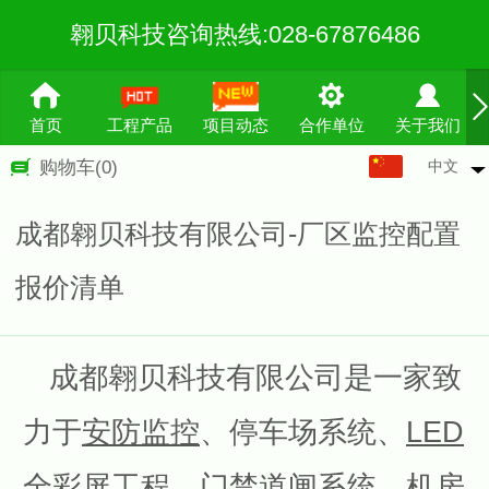
翱贝科技咨询热线:028-67876486
首页
工程产品
项目动态
合作单位
关于我们
中文
购物车
(0)
中文
English
成都翱贝科技有限公司-厂区监控配置
繁体
报价清单
成都翱贝科技有限公司是一家致
力于
安防监控
、停车场系统、
LED
全彩屏工程
、
门禁道闸系统
、机房