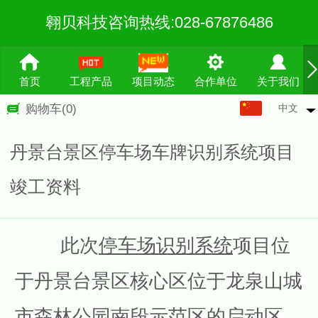
翱贝科技咨询热线:028-67876486
首页
工程产品
项目动态
合作单位
关于我们
中文
购物车
(0)
中文
English
丹景台景区停车场车牌识别系统项目
繁体
竣工资料
此次
停车场识别系统
项目位
于丹景台景区核心区位于龙泉山城
市森林公园南段示范区的启动区