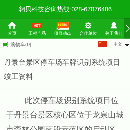
翱贝科技咨询热线:028-67876486
首页
工程产品
项目动态
合作单位
关于我们
中文
购物车
(0)
中文
English
丹景台景区停车场车牌识别系统项目
繁体
竣工资料
此次
停车场识别系统
项目位
于丹景台景区核心区位于龙泉山城
市森林公园南段示范区的启动区