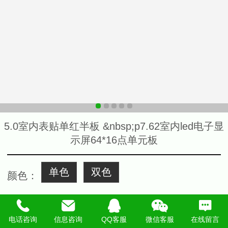
5.0室内表贴单红半板 &nbsp;p7.62室内led电子显
示屏64*16点单元板
单色
双色
颜色
：
购买数量：
电话咨询
信息咨询
QQ客服
微信客服
在线留言