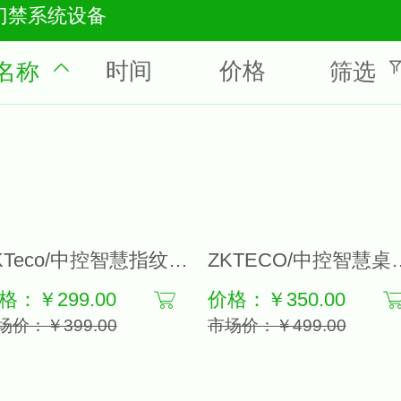
门禁系统设备
时间
价格
名称
筛选
ZKTeco/中控智慧指纹打卡机H10PLUS指纹识别考勤机智能指纹式员工上下班签到一体机网络联网手指打卡密码门禁
ZKTECO/中控智慧桌面打卡机ZM1
格：￥299.00
价格：￥350.00
场价：￥399.00
市场价：￥499.00